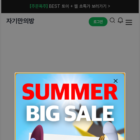
[주문폭주]
BEST 토이 + 젤 초특가 보러가기 >
자기만의방
로그인
예상치 못한 에러입니다.