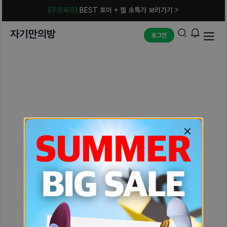
[주문폭주]
BEST 토이 + 젤 초특가 보러가기 >
자기만의방
로그인
예상치 못한 에러입니다.