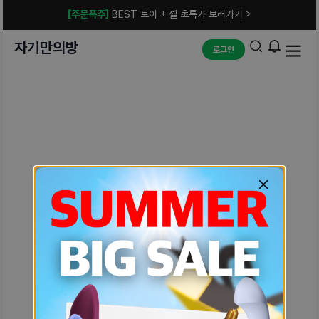
[주문폭주]
BEST 토이 + 젤 초특가 보러가기 >
자기만의방
로그인
예상치 못한 에러입니다.