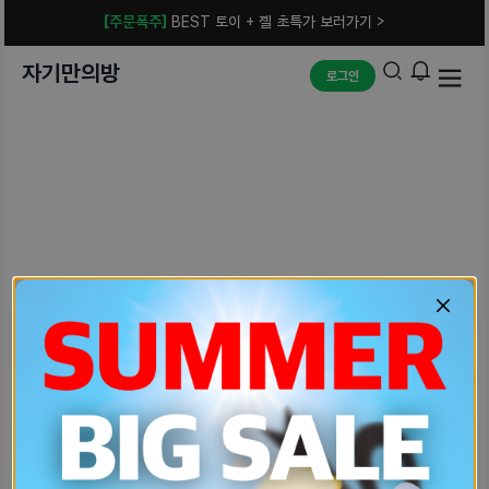
[주문폭주]
BEST 토이 + 젤 초특가 보러가기 >
자기만의방
로그인
예상치 못한 에러입니다.