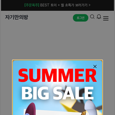
[주문폭주]
BEST 토이 + 젤 초특가 보러가기 >
자기만의방
로그인
예상치 못한 에러입니다.