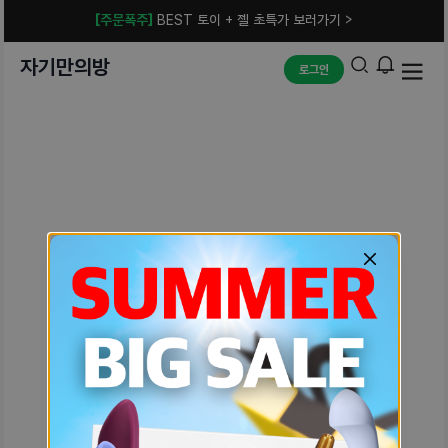
[주문폭주]
BEST 토이 + 젤 초특가 보러가기 >
자기만의방
로그인
예상치 못한 에러입니다.