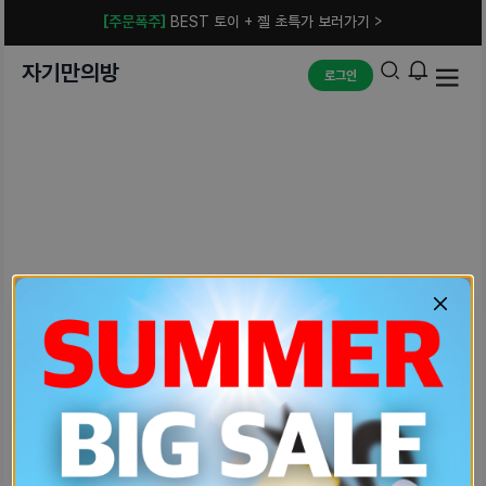
[주문폭주]
BEST 토이 + 젤 초특가 보러가기 >
자기만의방
로그인
예상치 못한 에러입니다.