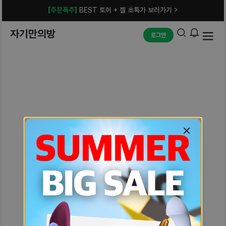
[주문폭주]
BEST 토이 + 젤 초특가 보러가기 >
자기만의방
로그인
예상치 못한 에러입니다.