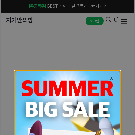
[주문폭주]
BEST 토이 + 젤 초특가 보러가기 >
자기만의방
로그인
예상치 못한 에러입니다.