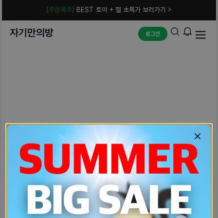
[주문폭주]
BEST 토이 + 젤 초특가 보러가기 >
자기만의방
로그인
예상치 못한 에러입니다.