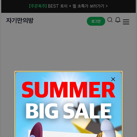
[주문폭주]
BEST 토이 + 젤 초특가 보러가기 >
자기만의방
로그인
예상치 못한 에러입니다.