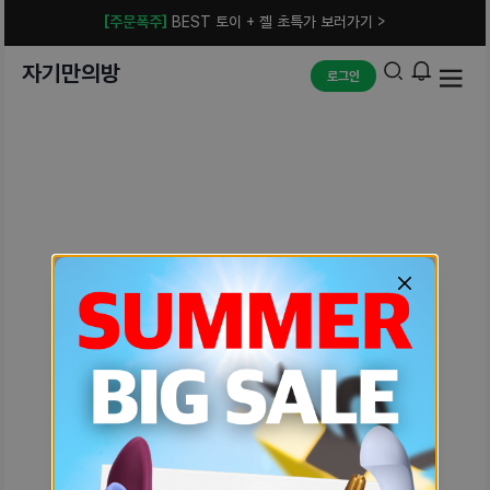
[주문폭주]
BEST 토이 + 젤 초특가 보러가기 >
자기만의방
로그인
예상치 못한 에러입니다.