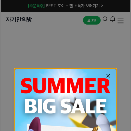
[주문폭주]
BEST 토이 + 젤 초특가 보러가기 >
자기만의방
로그인
예상치 못한 에러입니다.