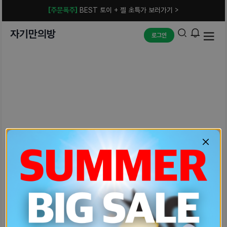
[주문폭주]
BEST 토이 + 젤 초특가 보러가기 >
자기만의방
로그인
예상치 못한 에러입니다.