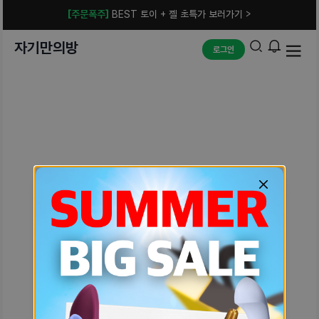
[주문폭주]
BEST 토이 + 젤 초특가 보러가기 >
자기만의방
로그인
예상치 못한 에러입니다.