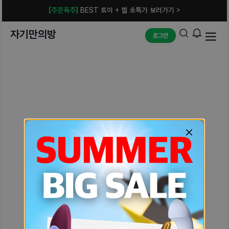
[주문폭주]
BEST 토이 + 젤 초특가 보러가기 >
자기만의방
로그인
예상치 못한 에러입니다.