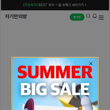
[주문폭주]
BEST 토이 + 젤 초특가 보러가기 >
자기만의방
로그인
예상치 못한 에러입니다.