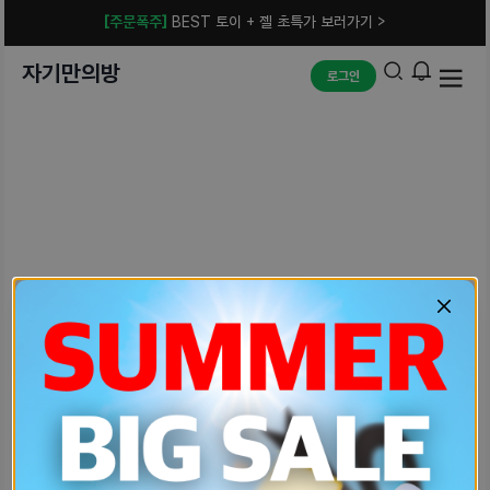
[주문폭주]
BEST 토이 + 젤 초특가 보러가기 >
자기만의방
로그인
예상치 못한 에러입니다.