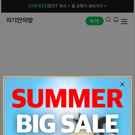
[주문폭주]
BEST 토이 + 젤 초특가 보러가기 >
자기만의방
로그인
예상치 못한 에러입니다.