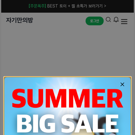
[주문폭주]
BEST 토이 + 젤 초특가 보러가기 >
자기만의방
로그인
예상치 못한 에러입니다.