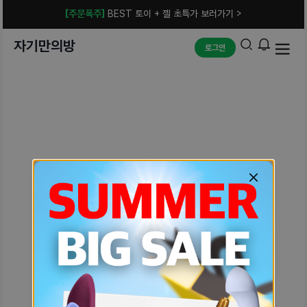
[주문폭주]
BEST 토이 + 젤 초특가 보러가기 >
자기만의방
로그인
예상치 못한 에러입니다.