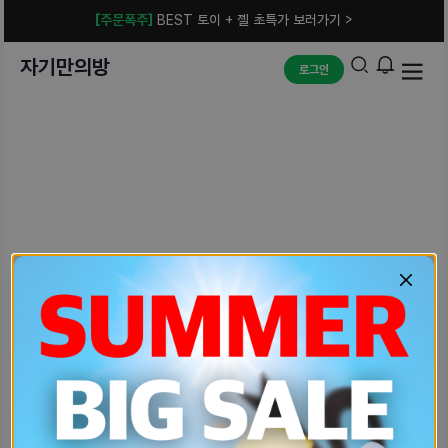
[주문폭주]
BEST 토이 + 젤 초특가 보러가기 >
자기만의방
로그인
예상치 못한 에러입니다.