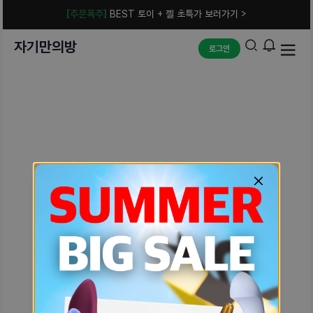
[주문폭주]
BEST 토이 + 젤 초특가 보러가기 >
자기만의방
로그인
예상치 못한 에러입니다.