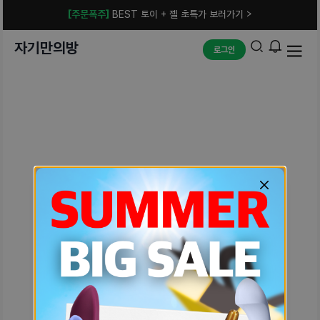
[주문폭주]
BEST 토이 + 젤 초특가 보러가기 >
자기만의방
로그인
예상치 못한 에러입니다.