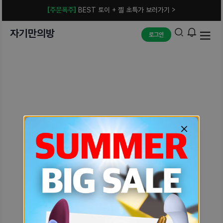
[주문폭주]
BEST 토이 + 젤 초특가 보러가기 >
자기만의방
로그인
예상치 못한 에러입니다.