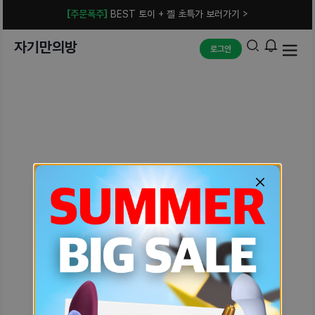
[주문폭주]
BEST 토이 + 젤 초특가 보러가기 >
자기만의방
로그인
예상치 못한 에러입니다.