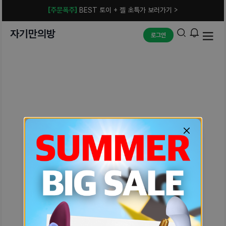
[주문폭주]
BEST 토이 + 젤 초특가 보러가기 >
자기만의방
로그인
예상치 못한 에러입니다.