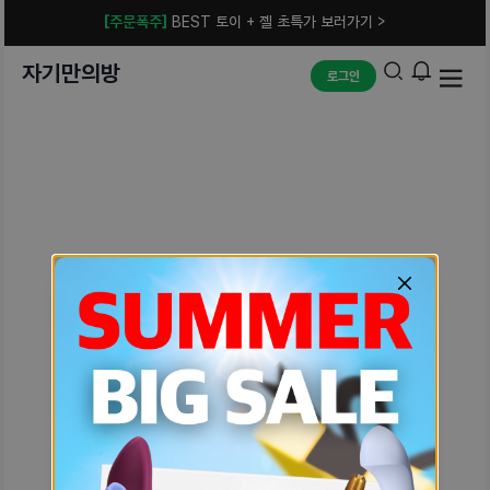
[주문폭주]
BEST 토이 + 젤 초특가 보러가기 >
자기만의방
로그인
예상치 못한 에러입니다.