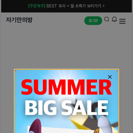
[주문폭주]
BEST 토이 + 젤 초특가 보러가기 >
자기만의방
로그인
예상치 못한 에러입니다.