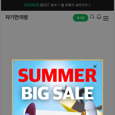
[주문폭주]
BEST 토이 + 젤 초특가 보러가기 >
자기만의방
로그인
예상치 못한 에러입니다.