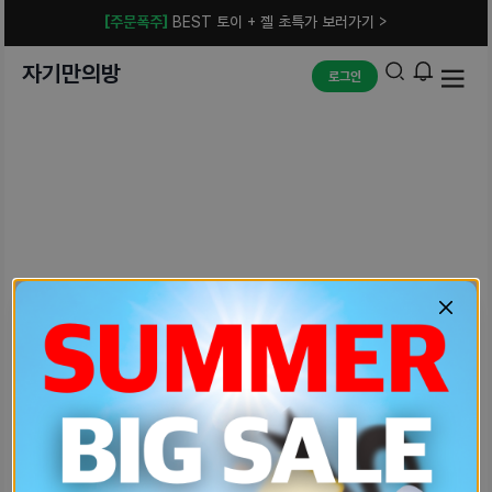
[주문폭주]
BEST 토이 + 젤 초특가 보러가기 >
자기만의방
로그인
예상치 못한 에러입니다.