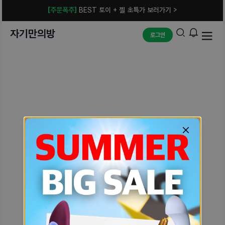
[주문폭주]
BEST 토이 + 젤 초특가 보러가기 >
자기만의방
로그인
예상치 못한 에러입니다.