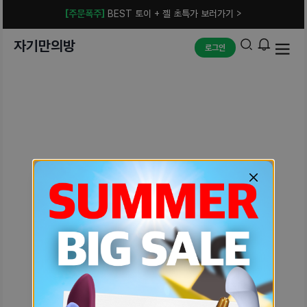
[주문폭주]
BEST 토이 + 젤 초특가 보러가기 >
자기만의방
로그인
예상치 못한 에러입니다.