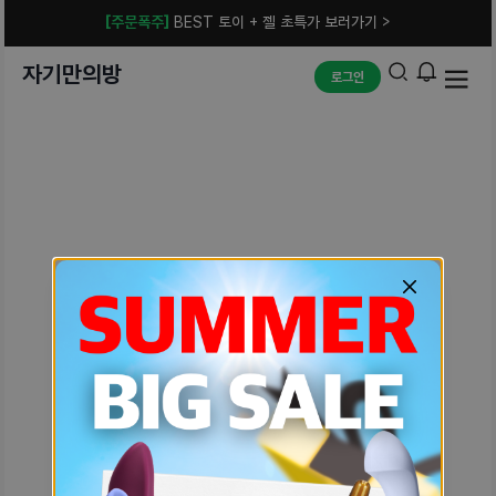
[주문폭주]
BEST 토이 + 젤 초특가 보러가기 >
자기만의방
로그인
예상치 못한 에러입니다.