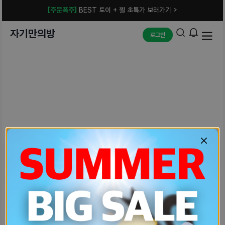
[주문폭주]
BEST 토이 + 젤 초특가 보러가기 >
자기만의방
로그인
예상치 못한 에러입니다.