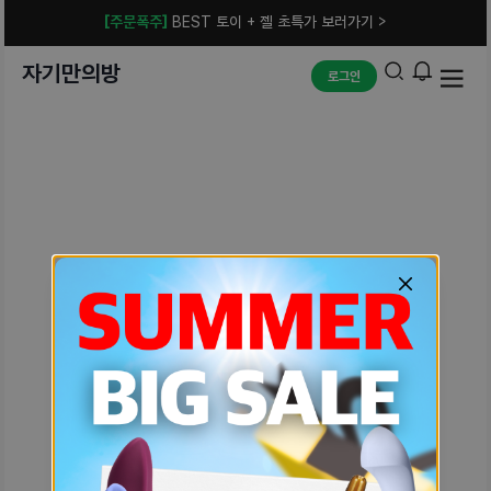
[주문폭주]
BEST 토이 + 젤 초특가 보러가기 >
자기만의방
로그인
예상치 못한 에러입니다.