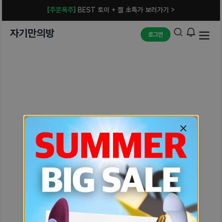
[주문폭주]
BEST 토이 + 젤 초특가 보러가기 >
자기만의방
로그인
예상치 못한 에러입니다.