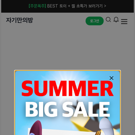
[주문폭주]
BEST 토이 + 젤 초특가 보러가기 >
자기만의방
로그인
예상치 못한 에러입니다.