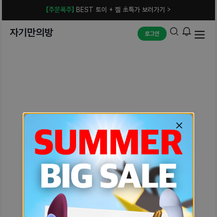
[주문폭주]
BEST 토이 + 젤 초특가 보러가기 >
자기만의방
로그인
예상치 못한 에러입니다.