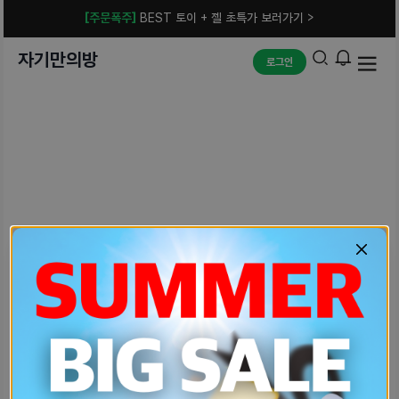
[주문폭주]
BEST 토이 + 젤 초특가 보러가기 >
자기만의방
로그인
예상치 못한 에러입니다.