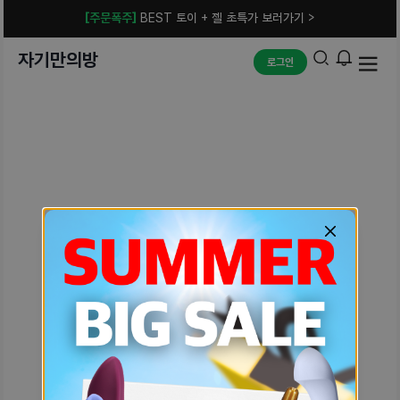
[주문폭주]
BEST 토이 + 젤 초특가 보러가기 >
자기만의방
로그인
예상치 못한 에러입니다.