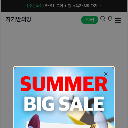
[주문폭주]
BEST 토이 + 젤 초특가 보러가기 >
자기만의방
로그인
예상치 못한 에러입니다.