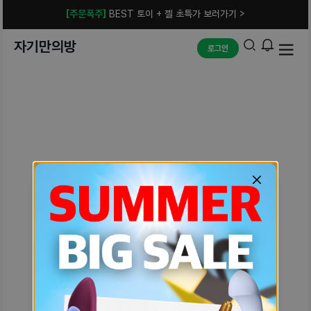
[주문폭주]
BEST 토이 + 젤 초특가 보러가기 >
자기만의방
로그인
예상치 못한 에러입니다.