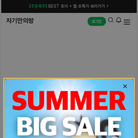
[주문폭주]
BEST 토이 + 젤 초특가 보러가기 >
자기만의방
로그인
예상치 못한 에러입니다.