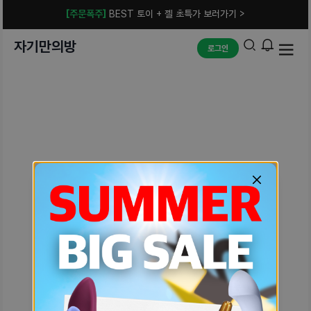
[주문폭주]
BEST 토이 + 젤 초특가 보러가기 >
자기만의방
로그인
예상치 못한 에러입니다.