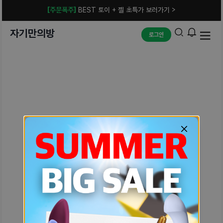
[주문폭주]
BEST 토이 + 젤 초특가 보러가기 >
자기만의방
로그인
예상치 못한 에러입니다.