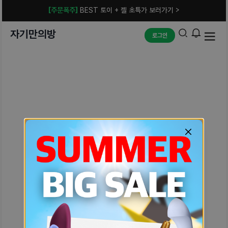
[주문폭주]
BEST 토이 + 젤 초특가 보러가기 >
자기만의방
로그인
예상치 못한 에러입니다.