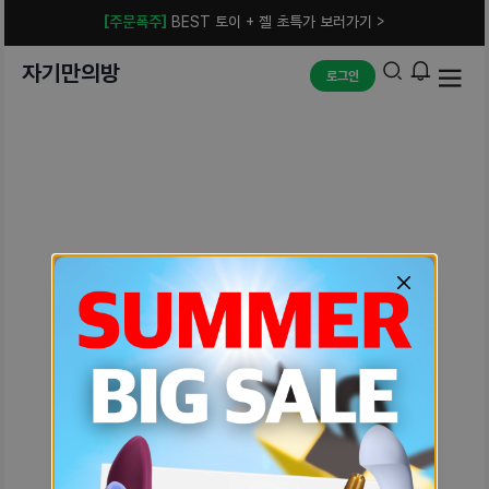
[주문폭주]
BEST 토이 + 젤 초특가 보러가기 >
자기만의방
로그인
예상치 못한 에러입니다.