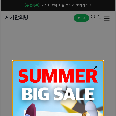
[주문폭주]
BEST 토이 + 젤 초특가 보러가기 >
자기만의방
로그인
예상치 못한 에러입니다.