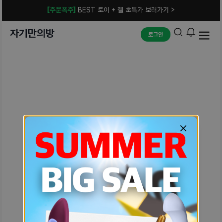
[주문폭주]
BEST 토이 + 젤 초특가 보러가기 >
자기만의방
로그인
예상치 못한 에러입니다.